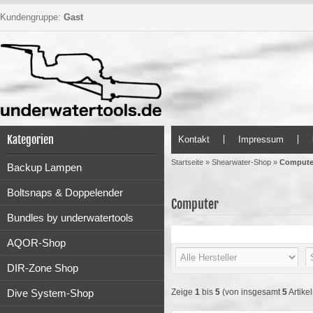
Kundengruppe:
Gast
Kategorien
Kontakt
Impressum
Startseite
»
Shearwater-Shop
»
Compute
Backup Lampen
Boltsnaps & Doppelender
Computer
Bundles by underwatertools
AQOR-Shop
DIR-Zone Shop
Dive System-Shop
Zeige
1
bis
5
(von insgesamt
5
Artikel