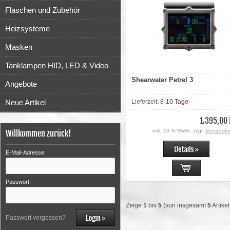
Flaschen und Zubehör
Heizsysteme
Masken
Tanklampen HID, LED & Video
Shearwater Petrel 3
Angebote
Neue Artikel
Lieferzeit:
8-10 Tage
1.395,00
inkl. 19 % MwSt. zzgl.
Versandko
Willkommen zurück!
E-Mail-Adresse:
Passwort:
Zeige
1
bis
5
(von insgesamt
5
Artikel
Passwort vergessen?