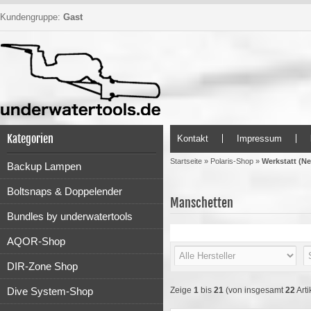
Kundengruppe:
Gast
Kategorien
Kontakt
Impressum
Startseite
»
Polaris-Shop
»
Werkstatt (N
Backup Lampen
Boltsnaps & Doppelender
Manschetten
Bundles by underwatertools
AQOR-Shop
DIR-Zone Shop
Dive System-Shop
Zeige
1
bis
21
(von insgesamt
22
Arti