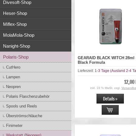
Divesoft-Shop
Heser-Shop
Miflex-Shop
MolaMola-Shop
Nanight-Shop
Polaris-Shop
GEARAID BLACK WITCH 28ml 
Black Formula
CutHero
Lieferzeit:
1-3 Tage (Ausland 2-4 T
Lampen
12,00
Neopren
inkl. 19 % MwSt. zzgl.
Versandko
Polaris Flaschenzubehör
Spools und Reels
Überströmschläuche
Finimeter
Werkstatt (Neopren)