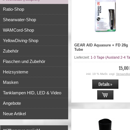
Ratio-Shop
Shearwater-Shop
WAMCord-Shop
YellowDiving-Shop
GEAR AID Aquasure + FD 28g
Tube
Zubehör
Lieferzeit:
1-3 Tage (Ausland 2-4 T
Flaschen und Zubehör
15,00
Heizsysteme
inkl. 19 % MwSt. zzgl.
Versandko
Masken
Tanklampen HID, LED & Video
Angebote
Neue Artikel