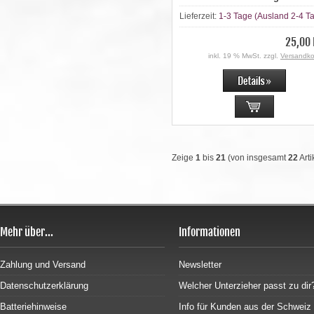
Lieferzeit:
1-3 Tage (Ausland 2-4 T
25,00
inkl. 19 % MwSt. zzgl.
Versandko
Zeige
1
bis
21
(von insgesamt
22
Arti
Mehr über...
Informationen
Zahlung und Versand
Newsletter
Datenschutzerklärung
Welcher Unterzieher passt zu dir
Batteriehinweise
Info für Kunden aus der Schweiz