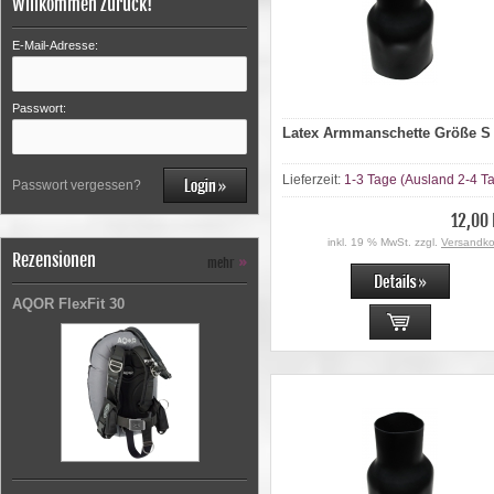
Willkommen zurück!
E-Mail-Adresse:
Passwort:
Latex Armmanschette Größe S
Lieferzeit:
1-3 Tage (Ausland 2-4 T
Passwort vergessen?
12,00
inkl. 19 % MwSt. zzgl.
Versandko
Rezensionen
mehr
»
AQOR FlexFit 30