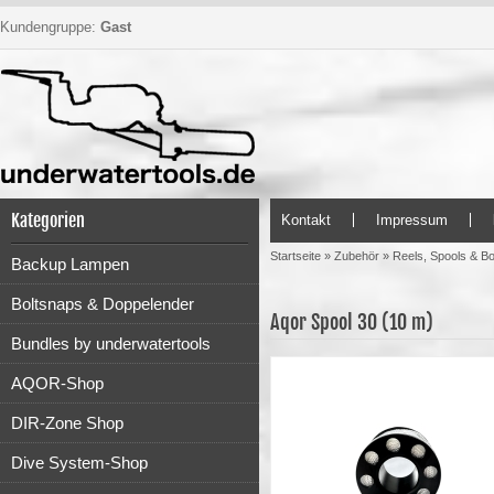
Kundengruppe:
Gast
Kategorien
Kontakt
Impressum
Startseite
»
Zubehör
»
Reels, Spools & Bo
Backup Lampen
Boltsnaps & Doppelender
Aqor Spool 30 (10 m)
Bundles by underwatertools
AQOR-Shop
DIR-Zone Shop
Dive System-Shop