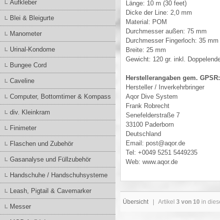
Aufkleber
Länge: 10 m (30 feet)
Dicke der Line: 2,0 mm
Blei & Bleigurte
Material: POM
Durchmesser außen: 75 mm
Manometer
Durchmesser Fingerloch: 35 mm
Urinal-Kondome
Breite: 25 mm
Gewicht: 120 gr. inkl. Doppelend
Bungee Cord
Herstellerangaben gem. GPSR:
Caveline
Hersteller / Inverkehrbringer
Computer, Bottomtimer & Kompass
Aqor Dive System
Frank Robrecht
div. Kleinkram
Senefelderstraße 7
33100 Paderborn
Finimeter
Deutschland
Email: post@aqor.de
Flaschen und Zubehör
Tel: +0049 5251 5449235
Gasanalyse und Füllzubehör
Web: www.aqor.de
Handschuhe / Handschuhsysteme
Leash, Pigtail & Cavemarker
Übersicht
| Artikel
3 von 10
in dies
Messer