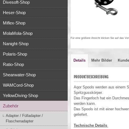
Divesoft-Shop
Heser-Shop
Miflex-Shop
MolaMola-Shop
Für eine größere Ansicht klicken Sie auf das Vor
Nanight-Shop
Polaris-Shop
Details
Mehr Bilder
Kunde
Ratio-Shop
Shearwater-Shop
PRODUKTBESCHREIBUNG
WAMCord-Shop
Aqor Spools werden aus einem Stü
Spritzgusskörper.
YellowDiving-Shop
Das Fingerloch hat ein Durchme
werden kann.
Zubehör
Das Spools ist mit einer hochwe
geliefert.
Adapter / Fülladapter /
Flaschenadapter
Technische Details