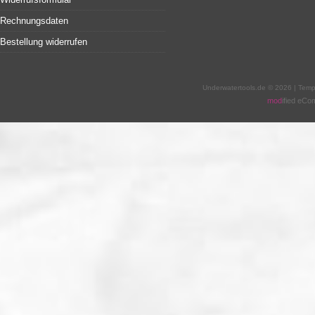
Rechnungsdaten
Bestellung widerrufen
Underwatertools.de © 2026 | Tem
mod
ified eC