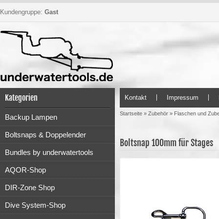
Kundengruppe:
Gast
Kategorien
Kontakt
Impressum
Startseite
»
Zubehör
»
Flaschen und Zub
Backup Lampen
Boltsnaps & Doppelender
Boltsnap 100mm für Stages
Bundles by underwatertools
AQOR-Shop
DIR-Zone Shop
Dive System-Shop