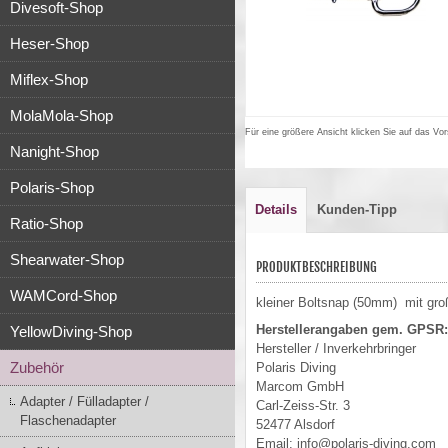
Divesoft-Shop
Heser-Shop
Miflex-Shop
MolaMola-Shop
Für eine größere Ansicht klicken Sie auf das Vor
Nanight-Shop
Polaris-Shop
Details
Kunden-Tipp
Ratio-Shop
Shearwater-Shop
PRODUKTBESCHREIBUNG
WAMCord-Shop
kleiner Boltsnap (50mm) mit gr
Herstellerangaben gem. GPSR:
YellowDiving-Shop
Hersteller / Inverkehrbringer
Zubehör
Polaris Diving
Marcom GmbH
Adapter / Fülladapter /
Carl-Zeiss-Str. 3
Flaschenadapter
52477 Alsdorf
Email: info@polaris-diving.com