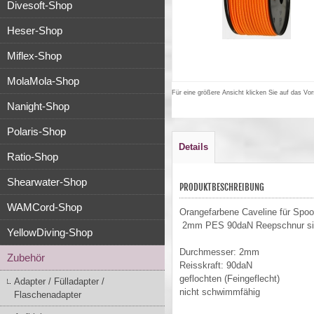
Divesoft-Shop
Heser-Shop
Miflex-Shop
MolaMola-Shop
Für eine größere Ansicht klicken Sie auf das Vor
Nanight-Shop
Polaris-Shop
Details
Ratio-Shop
Shearwater-Shop
PRODUKTBESCHREIBUNG
WAMCord-Shop
Orangefarbene Caveline für Spoo
2mm PES 90daN Reepschnur signa
YellowDiving-Shop
Durchmesser: 2mm
Zubehör
Reisskraft: 90daN
geflochten (Feingeflecht)
Adapter / Fülladapter /
nicht schwimmfähig
Flaschenadapter