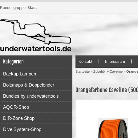
Kundengruppe:
Gast
Kategorien
Kontakt
Impressum
Startseite
»
Zubehör
»
Caveline
»
Orange
Backup Lampen
Boltsnaps & Doppelender
Orangefarbene Caveline (50
Bundles by underwatertools
AQOR-Shop
DIR-Zone Shop
Dive System-Shop