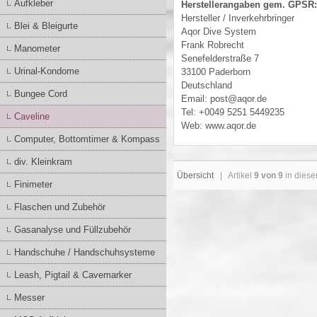
Aufkleber
Herstellerangaben gem. GPSR:
Hersteller / Inverkehrbringer
Blei & Bleigurte
Aqor Dive System
Frank Robrecht
Manometer
Senefelderstraße 7
Urinal-Kondome
33100 Paderborn
Deutschland
Bungee Cord
Email: post@aqor.de
Tel: +0049 5251 5449235
Caveline
Web: www.aqor.de
Computer, Bottomtimer & Kompass
div. Kleinkram
Übersicht
| Artikel
9 von 9
in diese
Finimeter
Flaschen und Zubehör
Gasanalyse und Füllzubehör
Handschuhe / Handschuhsysteme
Leash, Pigtail & Cavemarker
Messer