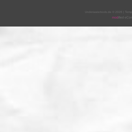
Underwatertools.de © 2026 | Tem
mod
ified eC