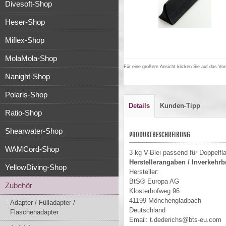
Divesoft-Shop
Heser-Shop
Miflex-Shop
MolaMola-Shop
Für eine größere Ansicht klicken Sie auf das Vor
Nanight-Shop
Polaris-Shop
Details
Kunden-Tipp
Ratio-Shop
Shearwater-Shop
PRODUKTBESCHREIBUNG
WAMCord-Shop
3 kg V-Blei passend für Doppelfl
Herstellerangaben / Inverkehr
YellowDiving-Shop
Hersteller:
BtS® Europa AG
Zubehör
Klosterhofweg 96
41199 Mönchengladbach
Adapter / Fülladapter /
Deutschland
Flaschenadapter
Email: t.dederichs@bts-eu.com