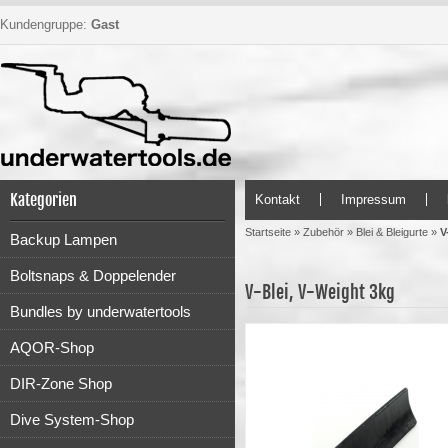
Kundengruppe:
Gast
Kategorien
Kontakt
Impressum
Startseite
»
Zubehör
»
Blei & Bleigurte
»
V
Backup Lampen
Boltsnaps & Doppelender
V-Blei, V-Weight 3kg
Bundles by underwatertools
AQOR-Shop
DIR-Zone Shop
Dive System-Shop