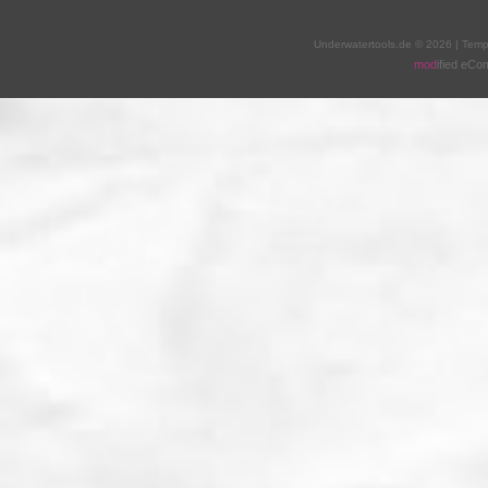
Underwatertools.de © 2026 | Tem
mod
ified eC