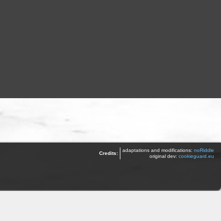
adaptations and modifications:
noRiddle
Credits:
original dev:
cookieguard.eu