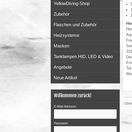
YellowDiving-Shop
Zubehör
He
Flaschen und Zubehör
Her
Aqo
Heizsysteme
Fra
Masken
Sen
331
Tanklampen HID, LED & Video
Deu
Ema
Angebote
Tel
Web
Neue Artikel
Willkommen zurück!
Über
E-Mail-Adresse:
Passwort: