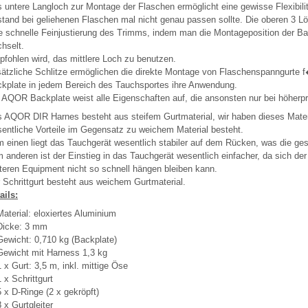
 untere Langloch zur Montage der Flaschen ermöglicht eine gewisse Flexibilitä
tand bei geliehenen Flaschen mal nicht genau passen sollte. Die oberen 3 L
e schnelle Feinjustierung des Trimms, indem man die Montageposition der Ba
hselt.
fohlen wird, das mittlere Loch zu benutzen.
ätzliche Schlitze ermöglichen die direkte Montage von Flaschenspanngurte f
kplate in jedem Bereich des Tauchsportes ihre Anwendung.
 AQOR Backplate weist alle Eigenschaften auf, die ansonsten nur bei höherpr
 AQOR DIR Harnes besteht aus steifem Gurtmaterial, wir haben dieses Materi
entliche Vorteile im Gegensatz zu weichem Material besteht.
 einen liegt das Tauchgerät wesentlich stabiler auf dem Rücken, was die ge
 anderen ist der Einstieg in das Tauchgerät wesentlich einfacher, da sich der
teren Equipment nicht so schnell hängen bleiben kann.
 Schrittgurt besteht aus weichem Gurtmaterial.
ails:
Material: eloxiertes Aluminium
Dicke: 3 mm
Gewicht: 0,710 kg (Backplate)
Gewicht mit Harness 1,3 kg
1 x Gurt: 3,5 m, inkl. mittige Öse
1 x Schrittgurt
5 x D-Ringe (2 x gekröpft)
8 x Gurtgleiter