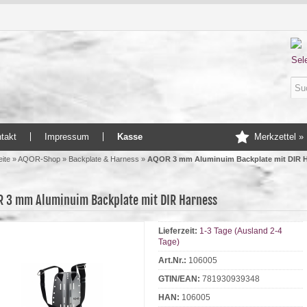
Sel
takt
Impressum
Kasse
Merkzettel »
eite
»
AQOR-Shop
»
Backplate & Harness
»
AQOR 3 mm Aluminuim Backplate mit DIR 
 3 mm Aluminuim Backplate mit DIR Harness
Lieferzeit:
1-3 Tage (Ausland 2-4
Tage)
Art.Nr.:
106005
GTIN/EAN:
781930939348
HAN:
106005