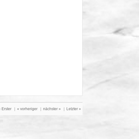
« Erster
|
« vorheriger
|
nächster »
|
Letzter »