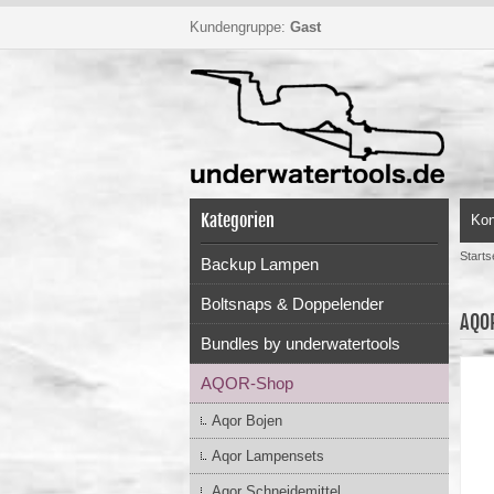
Kundengruppe:
Gast
Kategorien
Kon
Starts
Backup Lampen
Boltsnaps & Doppelender
AQOR
Bundles by underwatertools
AQOR-Shop
Aqor Bojen
Aqor Lampensets
Aqor Schneidemittel