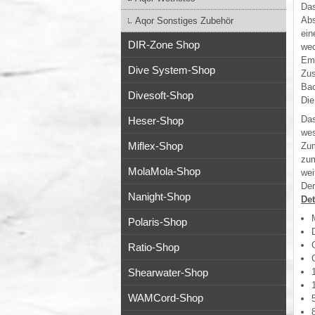
Das
Abs
Aqor Sonstiges Zubehör
ein
DIR-Zone Shop
wec
Emp
Dive System-Shop
Zus
Bac
Divesoft-Shop
Die
Das
Heser-Shop
wes
Miflex-Shop
Zum
zum
MolaMola-Shop
wei
Der
Nanight-Shop
Det
Polaris-Shop
Ratio-Shop
Shearwater-Shop
WAMCord-Shop