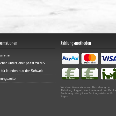
ormationen
Zahlungsmethoden
sletter
cher Unterzieher passt zu dir?
o für Kunden aus der Schweiz
nungszeiten
Wir akzeptieren Vorkasse, Barzahlung bei
Abholung, Paypal, Kreditkarte und den Kauf 
Rechnung. Hier gilt ein Zahlungsziel von 10
Tagen.