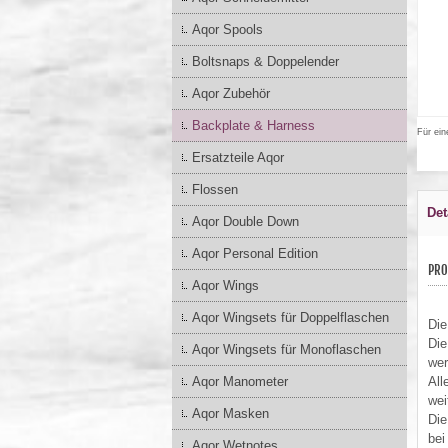
Aqor Spools
Boltsnaps & Doppelender
Aqor Zubehör
Backplate & Harness
Für ein
Ersatzteile Aqor
Flossen
Det
Aqor Double Down
Aqor Personal Edition
PRO
Aqor Wings
Aqor Wingsets für Doppelflaschen
Die
Die
Aqor Wingsets für Monoflaschen
wer
Aqor Manometer
All
wei
Aqor Masken
Die
bei
Aqor Wetnotes