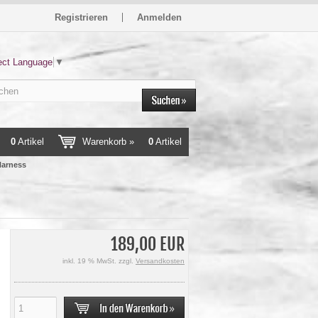
Registrieren
Anmelden
ect Language
▼
0
Artikel
Warenkorb »
0
Artikel
Harness
189,00 EUR
inkl. 19 % MwSt. zzgl.
Versandkosten