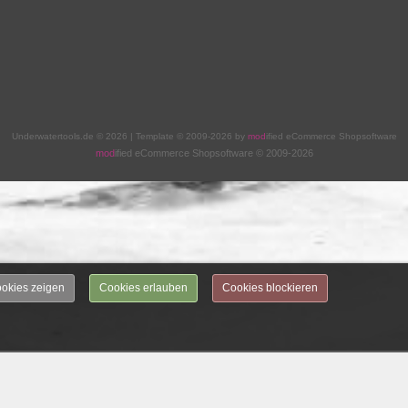
Underwatertools.de © 2026 | Template © 2009-2026 by
mod
ified eCommerce Shopsoftware
mod
ified eCommerce Shopsoftware © 2009-2026
okies zeigen
Cookies erlauben
Cookies blockieren