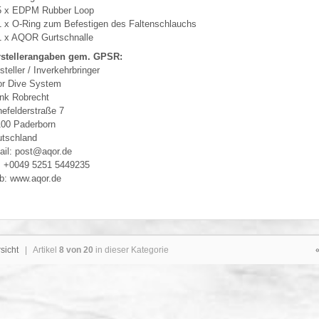
5 x EDPM Rubber Loop
1 x O-Ring zum Befestigen des Faltenschlauchs
1 x AQOR Gurtschnalle
rstellerangaben gem. GPSR:
steller / Inverkehrbringer
r Dive System
nk Robrecht
efelderstraße 7
00 Paderborn
tschland
il: post@aqor.de
: +0049 5251 5449235
: www.aqor.de
sicht
| Artikel
8 von 20
in dieser Kategorie